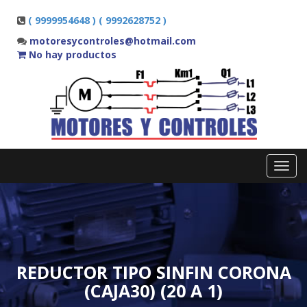
( 9999954648 ) ( 9992628752 )
motoresycontroles@hotmail.com
No hay productos
Toggl
navig
REDUCTOR TIPO SINFIN CORONA
(CAJA30) (20 A 1)