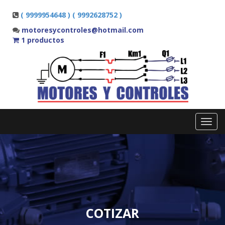
( 9999954648 ) ( 9992628752 )
motoresycontroles@hotmail.com
1 productos
Toggl
navig
COTIZAR