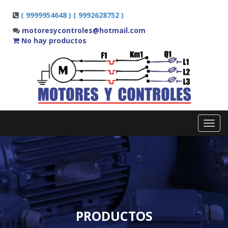
( 9999954648 ) ( 9992628752 )
motoresycontroles@hotmail.com
No hay productos
Toggl
navig
PRODUCTOS