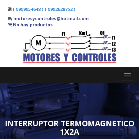
( 9999954648 ) ( 9992628752 )
motoresycontroles@hotmail.com
No hay productos
Toggl
navig
INTERRUPTOR TERMOMAGNETICO
1X2A