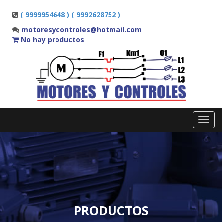
( 9999954648 ) ( 9992628752 )
motoresycontroles@hotmail.com
No hay productos
Toggl
navig
PRODUCTOS