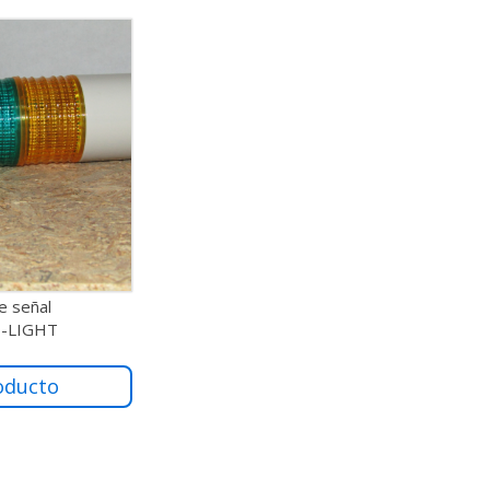
e señal
Q-LIGHT
oducto