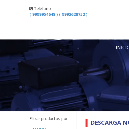
Teléfono
( 9999954648 ) ( 9992628752 )
INICI
Filtrar productos por:
DESCARGA N