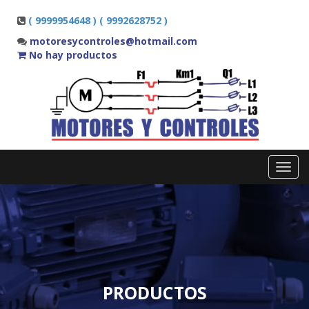
( 9999954648 ) ( 9992628752 )
motoresycontroles@hotmail.com
No hay productos
Toggl
navig
PRODUCTOS