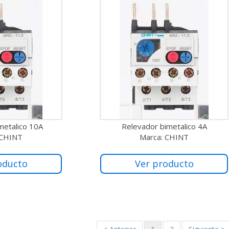
metalico 10A
Relevador bimetalico 4A
 CHINT
Marca: CHINT
oducto
Ver producto