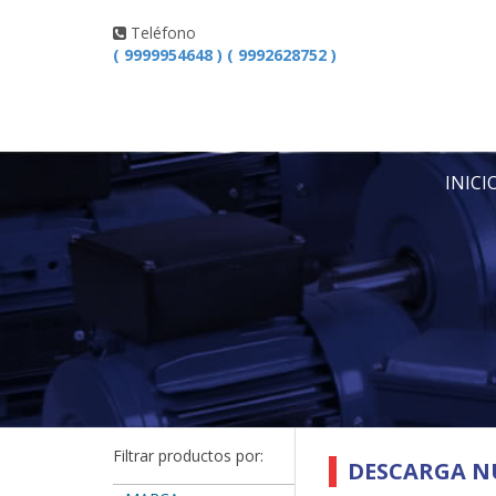
Teléfono
( 9999954648 ) ( 9992628752 )
INICI
Filtrar productos por:
DESCARGA N