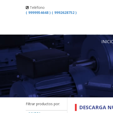
Teléfono
( 9999954648 ) ( 9992628752 )
INICI
Filtrar productos por:
DESCARGA N