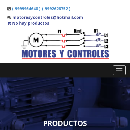
( 9999954648 ) ( 9992628752 )
motoresycontroles@hotmail.com
No hay productos
Toggl
navig
PRODUCTOS