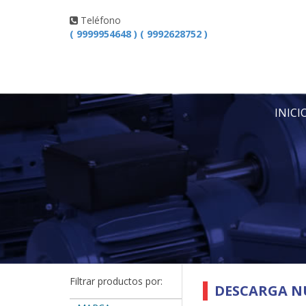
Teléfono
( 9999954648 ) ( 9992628752 )
INICI
Filtrar productos por:
DESCARGA N