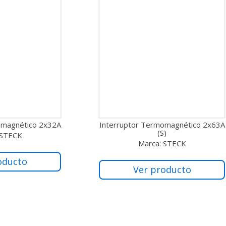
omagnético 2x32A
Interruptor Termomagnético 2x63A
(S)
 STECK
Marca: STECK
oducto
Ver producto