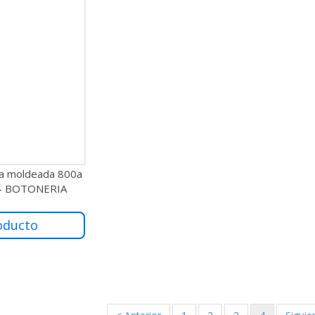
aja moldeada 800a
 - BOTONERIA
oducto