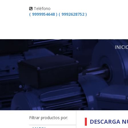
Teléfono
( 9999954648 ) ( 9992628752 )
INICI
Filtrar productos por:
DESCARGA N